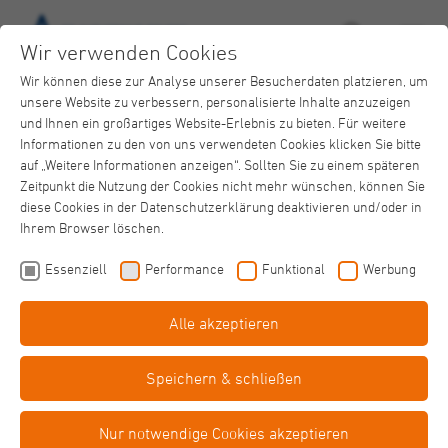
Wir verwenden Cookies
Wir können diese zur Analyse unserer Besucherdaten platzieren, um
unsere Website zu verbessern, personalisierte Inhalte anzuzeigen
und Ihnen ein großartiges Website-Erlebnis zu bieten. Für weitere
Informationen zu den von uns verwendeten Cookies klicken Sie bitte
auf „Weitere Informationen anzeigen“. Sollten Sie zu einem späteren
Zeitpunkt die Nutzung der Cookies nicht mehr wünschen, können Sie
Krankenhaus Neuwerk
diese Cookies in der Datenschutzerklärung deaktivieren und/oder in
Muskuloskelettales Zentrum
Ihrem Browser löschen.
Essenziell
Performance
Funktional
Werbung
Alle akzeptieren
Speichern & schließen
Dr. med. Patrick A. Weidle
Nur notwendige Cookies akzeptieren
Chefarzt