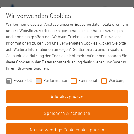
Wir verwenden Cookies
Wir können diese zur Analyse unserer Besucherdaten platzieren, um
unsere Website zu verbessern, personalisierte Inhalte anzuzeigen
und Ihnen ein großartiges Website-Erlebnis zu bieten. Für weitere
Informationen zu den von uns verwendeten Cookies klicken Sie bitte
auf „Weitere Informationen anzeigen“. Sollten Sie zu einem späteren
Zeitpunkt die Nutzung der Cookies nicht mehr wünschen, können Sie
Krankenhaus Neuwerk
diese Cookies in der Datenschutzerklärung deaktivieren und/oder in
Notfall
Ihrem Browser löschen.
Essenziell
Performance
Funktional
Werbung
Alle akzeptieren
Speichern & schließen
In allen lebensbedrohlichen Notfällen rufen Sie bitte die
112
an!
Nur notwendige Cookies akzeptieren