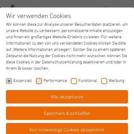
Wir verwenden Cookies
Wir können diese zur Analyse unserer Besucherdaten platzieren, um
unsere Website zu verbessern, personalisierte Inhalte anzuzeigen
und Ihnen ein großartiges Website-Erlebnis zu bieten. Für weitere
Informationen zu den von uns verwendeten Cookies klicken Sie bitte
auf „Weitere Informationen anzeigen“. Sollten Sie zu einem späteren
Zeitpunkt die Nutzung der Cookies nicht mehr wünschen, können Sie
Krankenhaus Neuwerk
diese Cookies in der Datenschutzerklärung deaktivieren und/oder in
Geriatrie
Ihrem Browser löschen.
Essenziell
Performance
Funktional
Werbung
Alle akzeptieren
Herzlich willkommen in der Geriatrie
Speichern & schließen
Alterungsprozesse gehören zum Leben. Alt sein ist keine
Nur notwendige Cookies akzeptieren
Krankheit, sondern eine normale Entwicklung. Die Geriatrie