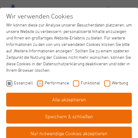
Wir verwenden Cookies
Wir können diese zur Analyse unserer Besucherdaten platzieren, um
unsere Website zu verbessern, personalisierte Inhalte anzuzeigen
und Ihnen ein großartiges Website-Erlebnis zu bieten. Für weitere
Informationen zu den von uns verwendeten Cookies klicken Sie bitte
auf „Weitere Informationen anzeigen“. Sollten Sie zu einem späteren
Zeitpunkt die Nutzung der Cookies nicht mehr wünschen, können Sie
Krankenhaus Neuwerk
diese Cookies in der Datenschutzerklärung deaktivieren und/oder in
Veranstaltungen
Ihrem Browser löschen.
Essenziell
Performance
Funktional
Werbung
Alle akzeptieren
Speichern & schließen
Nur notwendige Cookies akzeptieren