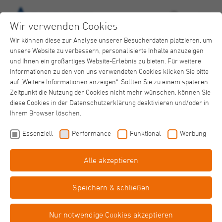
Wir verwenden Cookies
Wir können diese zur Analyse unserer Besucherdaten platzieren, um
unsere Website zu verbessern, personalisierte Inhalte anzuzeigen
und Ihnen ein großartiges Website-Erlebnis zu bieten. Für weitere
Prof. Dr. med. Ursula Peschers
Informationen zu den von uns verwendeten Cookies klicken Sie bitte
Sektionsleitung Urogynäkologie
auf „Weitere Informationen anzeigen“. Sollten Sie zu einem späteren
Zeitpunkt die Nutzung der Cookies nicht mehr wünschen, können Sie
diese Cookies in der Datenschutzerklärung deaktivieren und/oder in
Ihrem Browser löschen.
Krankenhaus Neuwerk
02161 668 2151
U.Peschers@kh-neuwerk.de
Essenziell
Performance
Funktional
Werbung
Prof. Dr. med. Ursula Peschers ist seit dem 1.5.2025
Alle akzeptieren
Sektionsleitung für die Urogynäkologie in der Frauenklinik
in Neuwerk. Vorher hat sie das Bayerische
Beckenbodenzentrum am Isarklinikum in München
Speichern & schließen
geleitet.
Nur notwendige Cookies akzeptieren