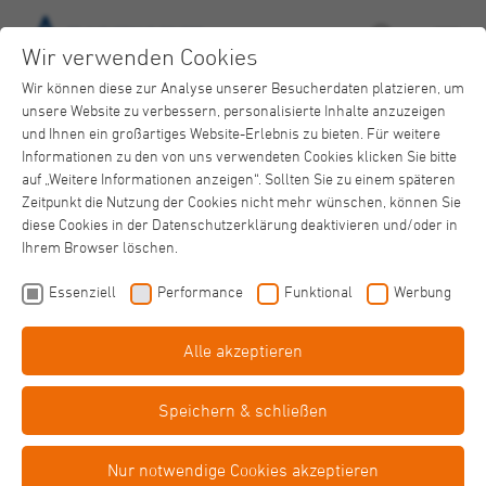
Wir verwenden Cookies
Wir können diese zur Analyse unserer Besucherdaten platzieren, um
unsere Website zu verbessern, personalisierte Inhalte anzuzeigen
und Ihnen ein großartiges Website-Erlebnis zu bieten. Für weitere
Dr. med. Verena Qualmann
Informationen zu den von uns verwendeten Cookies klicken Sie bitte
Oberärztin der Kliniken für Geburtshilfe und
auf „Weitere Informationen anzeigen“. Sollten Sie zu einem späteren
Zeitpunkt die Nutzung der Cookies nicht mehr wünschen, können Sie
Gynäkologie
diese Cookies in der Datenschutzerklärung deaktivieren und/oder in
Ihrem Browser löschen.
Krankenhaus Neuwerk
Essenziell
Performance
Funktional
Werbung
02161 668 2151
gyn@kh-neuwerk.de
Alle akzeptieren
Dr. Verena Qualmann ist seit 2016 als Oberärztin für
Gynäkologie
und Geburtshilfe am Krankenhaus Neuwerk
Speichern & schließen
tätig. Sie ist u.a. spezialisiert auf die Behandlung von
Schwangerschaftsdiabetes
und führt regelmäßig äußere
Wendungen von Beckenend- in Schädellage
durch. Nach
Nur notwendige Cookies akzeptieren