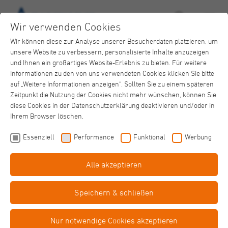
Wir verwenden Cookies
Wir können diese zur Analyse unserer Besucherdaten platzieren, um
unsere Website zu verbessern, personalisierte Inhalte anzuzeigen
und Ihnen ein großartiges Website-Erlebnis zu bieten. Für weitere
Informationen zu den von uns verwendeten Cookies klicken Sie bitte
auf „Weitere Informationen anzeigen“. Sollten Sie zu einem späteren
Zeitpunkt die Nutzung der Cookies nicht mehr wünschen, können Sie
Krankenhaus Neuwerk
diese Cookies in der Datenschutzerklärung deaktivieren und/oder in
Aktuelle News
Ihrem Browser löschen.
Essenziell
Performance
Funktional
Werbung
Alle akzeptieren
Speichern & schließen
Das Krankenhaus Neuwerk klärt offene Fragen via Telefon
Corona-Hotline im Krankenhaus
Nur notwendige Cookies akzeptieren