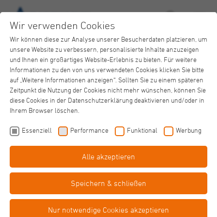
Wir verwenden Cookies
Wir können diese zur Analyse unserer Besucherdaten platzieren, um
unsere Website zu verbessern, personalisierte Inhalte anzuzeigen
und Ihnen ein großartiges Website-Erlebnis zu bieten. Für weitere
Informationen zu den von uns verwendeten Cookies klicken Sie bitte
auf „Weitere Informationen anzeigen“. Sollten Sie zu einem späteren
Zeitpunkt die Nutzung der Cookies nicht mehr wünschen, können Sie
Krankenhaus Neuwerk
diese Cookies in der Datenschutzerklärung deaktivieren und/oder in
Aktuelle News
Ihrem Browser löschen.
Essenziell
Performance
Funktional
Werbung
Alle akzeptieren
Speichern & schließen
Babymesse Mönchengladbach ist absoluter Selbstläufer
Nur notwendige Cookies akzeptieren
Die Babymesse Mönchengladbach im Krankenhaus