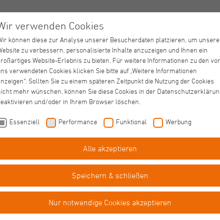
Wir verwenden Cookies
Wir können diese zur Analyse unserer Besucherdaten platzieren, um unsere
Website zu verbessern, personalisierte Inhalte anzuzeigen und Ihnen ein
na beachten müssen
großartiges Website-Erlebnis zu bieten. Für weitere Informationen zu den vo
ns verwendeten Cookies klicken Sie bitte auf „Weitere Informationen
nzeigen“. Sollten Sie zu einem späteren Zeitpunkt die Nutzung der Cookies
nicht mehr wünschen, können Sie diese Cookies in der Datenschutzerklärun
deaktivieren und/oder in Ihrem Browser löschen.
Essenziell
Performance
Funktional
Werbung
Alle akzeptieren
Krankenhaus Neuwerk
Aktuelle News
Speichern & schließen
Nur notwendige Cookies akzeptieren