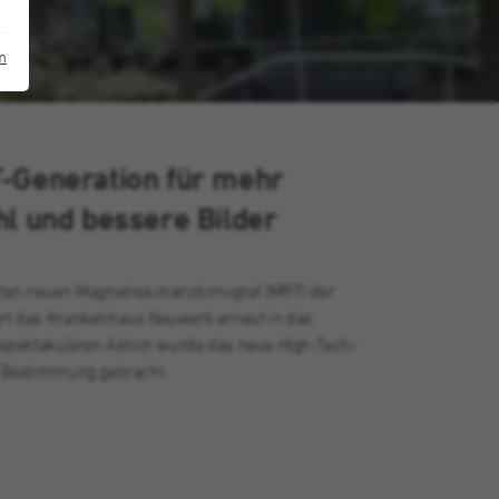
m
-Generation für mehr
l und bessere Bilder
rten neuen Magnetresonanztomograf (MRT) der
ert das Krankenhaus Neuwerk erneut in das
r spektakulären Aktion wurde das neue High-Tech-
r Bestimmung gebracht.