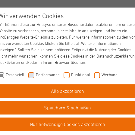
Wir verwenden Cookies
Wir können diese zur Analyse unserer Besucherdaten platzieren, um unsere
Website zu verbessern, personalisierte Inhalte anzuzeigen und Ihnen ein
für mehr Patientenwohl und bessere Bilder
großartiges Website-Erlebnis zu bieten. Für weitere Informationen zu den vo
ns verwendeten Cookies klicken Sie bitte auf „Weitere Informationen
nzeigen“. Sollten Sie zu einem späteren Zeitpunkt die Nutzung der Cookies
nicht mehr wünschen, können Sie diese Cookies in der Datenschutzerklärun
deaktivieren und/oder in Ihrem Browser löschen.
Essenziell
Performance
Funktional
Werbung
Alle akzeptieren
Krankenhaus Neuwerk
Aktuelle News
Speichern & schließen
Nur notwendige Cookies akzeptieren