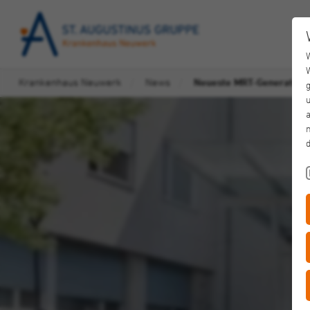
Krankenhaus Neuwerk
News
Neueste MRT-Generation 
u
a